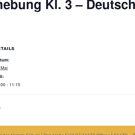
ebung Kl. 3 – Deutsc
ETAILS
tum:
 Mai
it:
:00 - 11:15
h