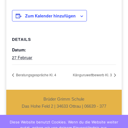
Zum Kalender hinzufügen
DETAILS
Datum:
27 Februar
Beratungsgespräche Kl. 4
Känguruwettbewerb Kl. 3
Brüder Grimm Schule
Das Hohe Feld 2 | 34633 Ottrau | 06639 - 377
–
Impressum
–
Datenschutzerklärung
–
Diese Website benutzt Cookies. Wenn du die Website weiter
nutzt, gehen wir von deinem Einverständnis aus.